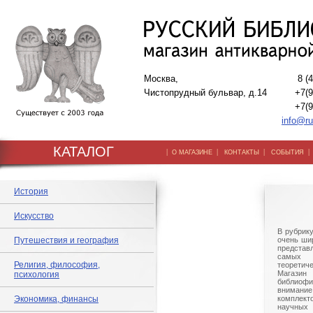
Москва,
8 (
Чистопрудный бульвар, д.14
+7(9
+7(9
info@ru
КАТАЛОГ
|
|
|
О МАГАЗИНЕ
КОНТАКТЫ
СОБЫТИЯ
История
Искусство
В рубрик
Путешествия и география
очень шир
представ
самых 
Религия, философия,
теорети
Магазин 
психология
библиоф
внима
Экономика, финансы
комплек
научны