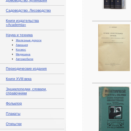
Домоводство, кулинария
Садоводство. Лесоводство
Книги издательства
«Academia»
Наука и техника
♦
Железные дороги
♦
Авиация
♦
Космос
♦
Медицина
♦
Автомобили
Периодические издания
Книги XVIII века
Энциклопедии, словари,
справочники
Фольклор
Плакаты
Открытки