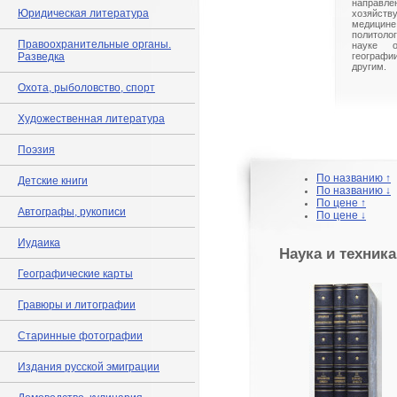
направле
Юридическая литература
хозяйст
медицине
политоло
Правоохранительные органы.
науке 
Разведка
географ
другим.
Охота, рыболовство, спорт
Художественная литература
Поэзия
По названию ↑
Детские книги
По названию ↓
По цене ↑
Автографы, рукописи
По цене ↓
Иудаика
Наука и техника
Географические карты
Гравюры и литографии
Старинные фотографии
Издания русской эмиграции