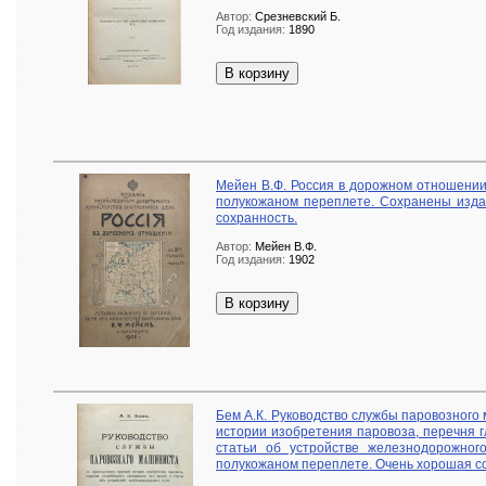
Автор:
Срезневский Б.
Год издания:
1890
В корзину
Мейен В.Ф. Россия в дорожном отношении.
полукожаном переплете. Сохранены изда
сохранность.
Автор:
Мейен В.Ф.
Год издания:
1902
В корзину
Бем А.К. Руководство службы паровозного
истории изобретения паровоза, перечня г
статьи об устройстве железнодорожного
полукожаном переплете. Очень хорошая со