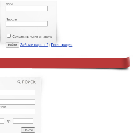
Логин
Пароль
Сохранить логин и пароль
Забыли пароль?
Регистрация
|
нию:
до: