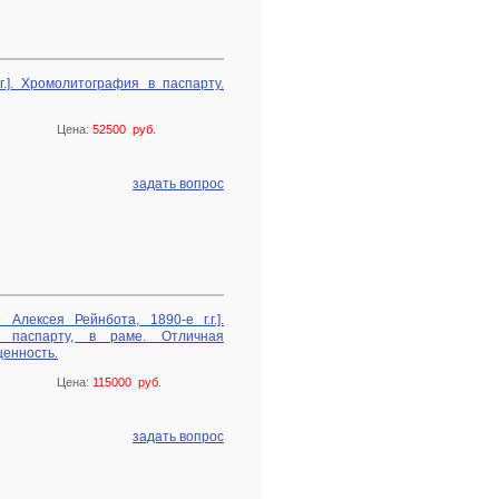
г.]. Хромолитография в паспарту.
Цена:
52500 руб.
задать вопрос
 Алексея Рейнбота, 1890-е г.г.].
 паспарту, в раме. Отличная
ценность.
Цена:
115000 руб.
задать вопрос