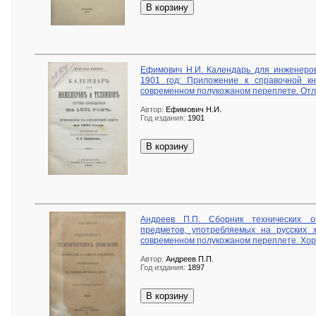
В корзину
Ефимович Н.И. Календарь для инженеров
1901 год: Приложение к справочной кн
современном полукожаном переплете. Отл
Автор:
Ефимович Н.И.
Год издания:
1901
В корзину
Андреев П.П. Сборник технических 
предметов, употребляемых на русских ж
современном полукожаном переплете. Хор
Автор:
Андреев П.П.
Год издания:
1897
В корзину