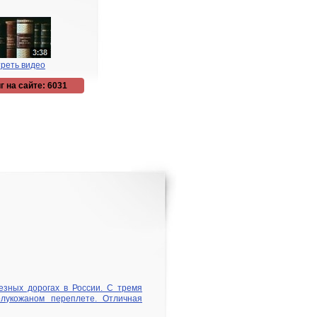
реть видео
г на сайте: 6031
зных дорогах в России. С тремя
олукожаном переплете. Отличная