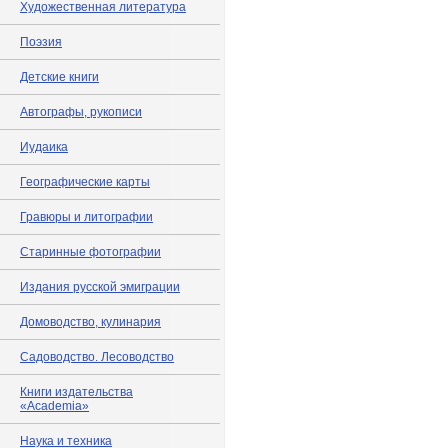
Художественная литература
Поэзия
Детские книги
Автографы, рукописи
Иудаика
Географические карты
Гравюры и литографии
Старинные фотографии
Издания русской эмиграции
Домоводство, кулинария
Садоводство. Лесоводство
Книги издательства
«Academia»
Наука и техника