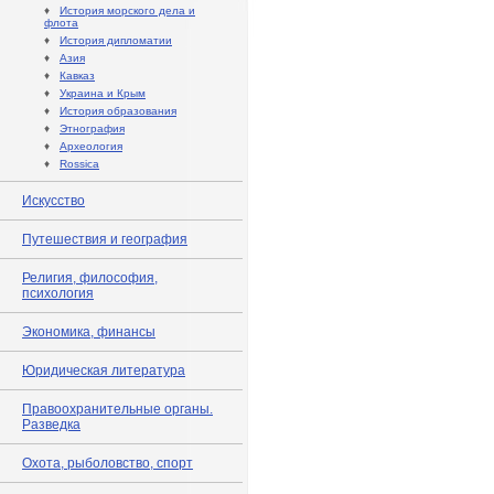
♦
История морского дела и
флота
♦
История дипломатии
♦
Азия
♦
Кавказ
♦
Украина и Крым
♦
История образования
♦
Этнография
♦
Археология
♦
Rossica
Искусство
Путешествия и география
Религия, философия,
психология
Экономика, финансы
Юридическая литература
Правоохранительные органы.
Разведка
Охота, рыболовство, спорт