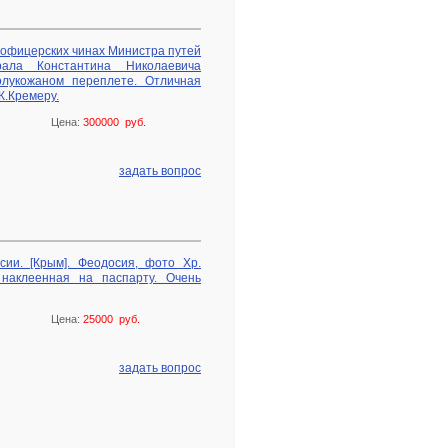
офицерских чинах Министра путей
рала Константина Николаевича
олукожаном переплете. Отличная
К.Кремеру.
Цена:
300000 руб.
задать вопрос
ии. [Крым]. Феодосия, фото Хр.
 наклеенная на паспарту. Очень
Цена:
25000 руб.
задать вопрос