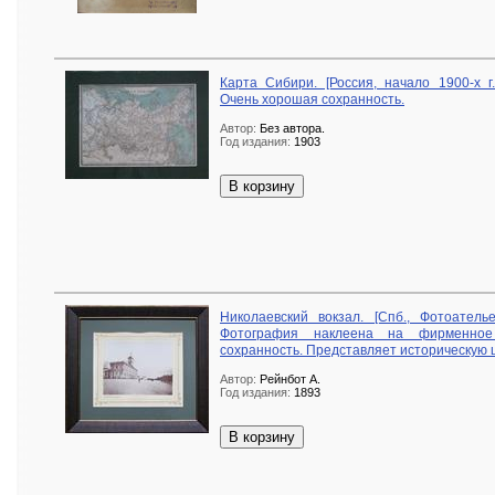
Карта Сибири. [Россия, начало 1900-х г.
Очень хорошая сохранность.
Автор:
Без автора.
Год издания:
1903
В корзину
Николаевский вокзал. [Спб., Фотоателье
Фотография наклеена на фирменное
сохранность. Представляет историческую 
Автор:
Рейнбот А.
Год издания:
1893
В корзину