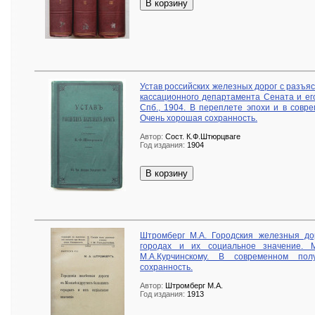
В корзину
Устав российских железных дорог с разъя
кассационного департамента Сената и его
Спб., 1904. В переплете эпохи и в совр
Очень хорошая сохранность.
Автор:
Сост. К.Ф.Штюрцваге
Год издания:
1904
В корзину
Штромберг М.А. Городския железныя до
городах и их социальное значение. 
М.А.Курчинскому. В современном пол
сохранность.
Автор:
Штромберг М.А.
Год издания:
1913