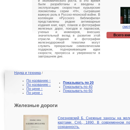
и экономического роста. В это время
были разработаны и введены в
эксплуатацию скоростные курьерские
локомотивы серии «Н», сыгравшие
важную роль в Русско-японской войне. В
коллекции «Русского библиофила»
представлены редкие антикварные
издания книг, карт, планов и фотографии
смот
железных дорог, поездов и паровозов,
ученых и инженеров, внесших
Всего кни
значительный вклад в развитие этой
отрасли. Издания и фотографии
железнодорожной тематики могут
служить прекрасным символическим
подарком, подчеркивающим идеи
скорости, прогресса и уверенности в
завтрашнем дне.
Наука и техника
/
По названию ↑
Показывать по 20
По названию ↓
Показывать по 40
По цене ↑
Показывать по 60
По цене ↓
Железные дороги
Срезневский Б. Снежные заносы на желе
картами. Спб., 1890. В современном п
сохранность.