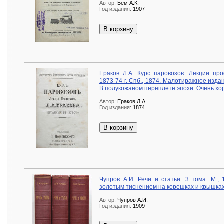
Автор:
Бем А.К.
Год издания:
1907
В корзину
Ераков Л.А. Курс паровозов: Лекции пр
1873-74 г. Спб., 1874. Малотиражное изда
В полукожаном переплете эпохи. Очень хо
Автор:
Ераков Л.А.
Год издания:
1874
В корзину
Чупров А.И. Речи и статьи. 3 тома. М.,
золотым тиснением на корешках и крышках
Автор:
Чупров А.И.
Год издания:
1909