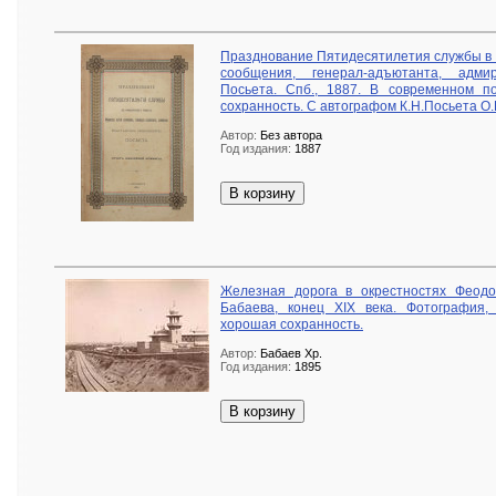
Празднование Пятидесятилетия службы в 
сообщения, генерал-адъютанта, адми
Посьета. Спб., 1887. В современном п
сохранность. С автографом К.Н.Посьета О.
Автор:
Без автора
Год издания:
1887
В корзину
Железная дорога в окрестностях Феодос
Бабаева, конец XIX века. Фотография,
хорошая сохранность.
Автор:
Бабаев Хр.
Год издания:
1895
В корзину