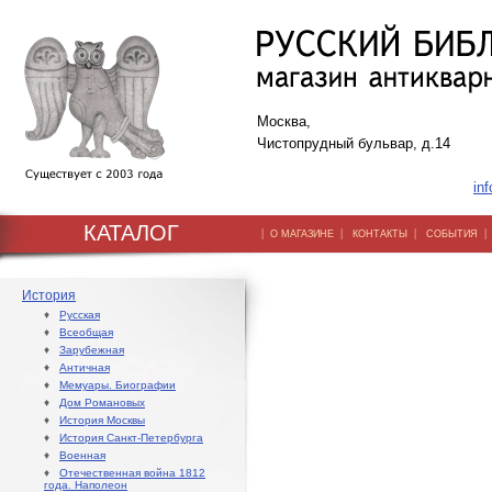
Москва,
Чистопрудный бульвар, д.14
inf
КАТАЛОГ
|
|
|
О МАГАЗИНЕ
КОНТАКТЫ
СОБЫТИЯ
История
♦
Русская
♦
Всеобщая
♦
Зарубежная
♦
Античная
♦
Мемуары. Биографии
♦
Дом Романовых
♦
История Москвы
♦
История Санкт-Петербурга
♦
Военная
♦
Отечественная война 1812
года. Наполеон