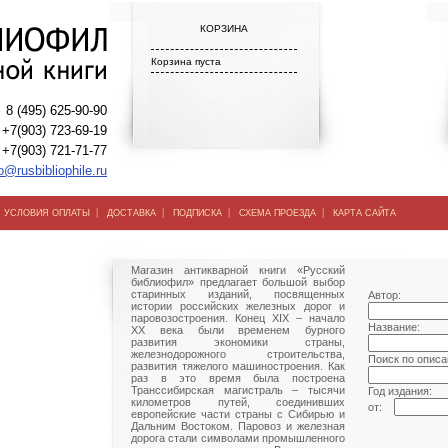
КОРЗИНА
Корзина пуста
8 (495) 625-90-90
+7(903) 723-69-19
+7(903) 721-71-77
o@rusbibliophile.ru
|
|
|
|
|
УСЛОВИЯ ОПЛАТЫ
ДОСТАВКА
ПОДПИСКА
СХЕМА ПРОЕЗДА
КАРТА САЙТА
Магазин антикварной книги «Русский
библиофил» предлагает большой выбор
старинных изданий, посвященных
Автор:
истории российских железных дорог и
паровозостроения. Конец XIX – начало
Название:
XX века были временем бурного
развития экономики страны,
железнодорожного строительства,
Поиск по описа
развития тяжелого машиностроения. Как
раз в это время была построена
Транссибирская магистраль – тысячи
Год издания:
километров путей, соединивших
от:
европейские части страны с Сибирью и
Дальним Востоком. Паровоз и железная
дорога стали символами промышленного