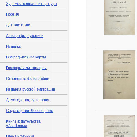
Художественная литература
Поэзия
Детские книги
Автографы, рукописи
Иудаика
Географические карты
Гравюры и литографии
Старинные фотографии
Издания русской эмиграции
Домоводство, кулинария
Садоводство. Лесоводство
Книги издательства
«Academia»
Наука и техника