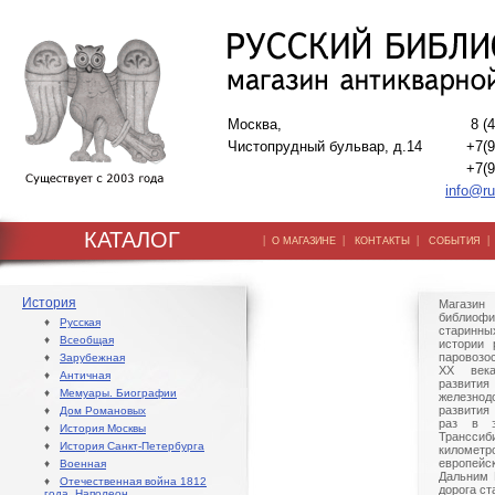
Москва,
8 (
Чистопрудный бульвар, д.14
+7(9
+7(9
info@ru
КАТАЛОГ
|
|
|
О МАГАЗИНЕ
КОНТАКТЫ
СОБЫТИЯ
История
Магазин 
библиофи
♦
Русская
старинн
♦
Всеобщая
истории 
паровозо
♦
Зарубежная
XX век
♦
Античная
развит
♦
Мемуары. Биографии
железно
развития
♦
Дом Романовых
раз в э
♦
История Москвы
Транссиб
♦
История Санкт-Петербурга
киломе
европейс
♦
Военная
Дальним 
♦
Отечественная война 1812
дорога с
года. Наполеон