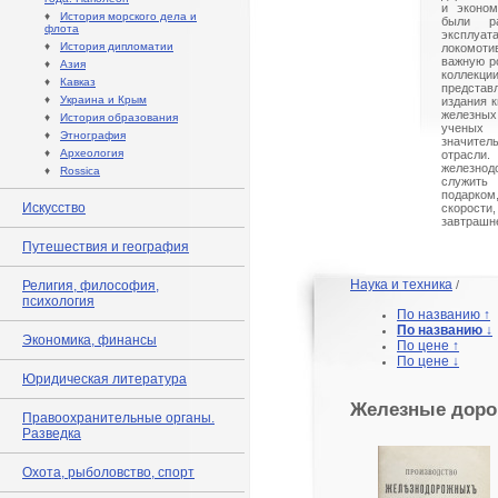
и эконом
♦
История морского дела и
были р
флота
эксплуат
♦
История дипломатии
локомот
важную ро
♦
Азия
коллекц
♦
Кавказ
предста
♦
Украина и Крым
издания к
железных
♦
История образования
ученых
♦
Этнография
значител
♦
Археология
отрасл
железно
♦
Rossica
служить
подарк
Искусство
скорости
завтрашн
Путешествия и география
Наука и техника
Религия, философия,
/
психология
По названию ↑
По названию ↓
Экономика, финансы
По цене ↑
По цене ↓
Юридическая литература
Железные доро
Правоохранительные органы.
Разведка
Охота, рыболовство, спорт