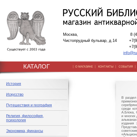
Москва,
8 (
Чистопрудный бульвар, д.14
+7(9
+7(9
info@ru
КАТАЛОГ
|
|
|
О МАГАЗИНЕ
КОНТАКТЫ
СОБЫТИЯ
История
Искусство
В раздел
прижизнен
Путешествия и география
серебряно
среди ко
А.Блока,
Религия, философия,
и многих 
альманах
психология
издания 
Предст
Экономика, финансы
советски
«Альц