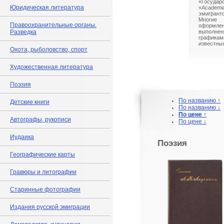
«Госуда
Юридическая литература
«Acade
эмигран
Многие
Правоохранительные органы.
оформлен
Разведка
выполнен
графикам
известных
Охота, рыболовство, спорт
Художественная литература
Поэзия
По названию ↑
Детские книги
По названию ↓
По цене ↑
Автографы, рукописи
По цене ↓
Иудаика
Поэзия
Географические карты
Гравюры и литографии
Старинные фотографии
Издания русской эмиграции