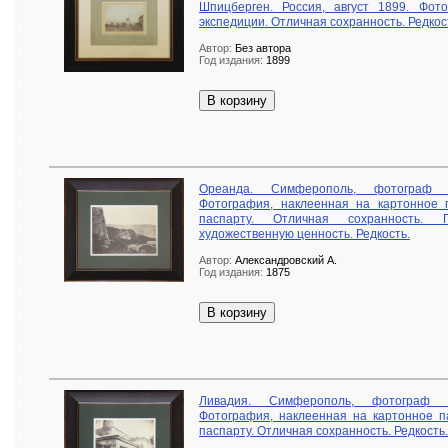
Шпицберген. Россия, август 1899. Фот
экспедиции. Отличная сохранность. Редкос
Автор:
Без автора
Год издания:
1899
В корзину
Ореанда. Симферополь, фотограф А.
Фотография, наклеенная на картонное 
паспарту. Отличная сохранность. 
художественную ценность. Редкость.
Автор:
Александровский А.
Год издания:
1875
В корзину
Ливадия. Симферополь, фотограф А.
Фотография, наклеенная на картонное п
паспарту. Отличная сохранность. Редкость.