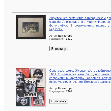
Августейшее семейство в Ливадийском дв
свадьбы Александра III и Марии Федоровн
фотография. В современных паспарту 
Редкость.
Автор:
Без автора
Год издания:
1891
В корзину
Советское фото: Журнал фото-любительс
1941. Комплект журнала без одного номер
современных футлярах. Хорошая сохра
историческое значение. Большая редкость
Автор:
Без автора
Год издания:
1926
В корзину