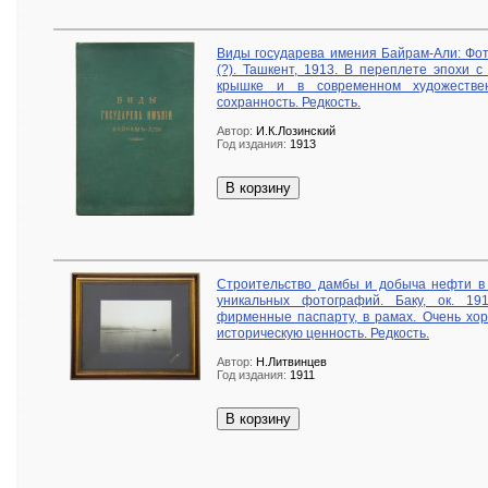
Виды государева имения Байрам-Али: Фот
(?). Ташкент, 1913. В переплете эпохи 
крышке и в современном художестве
сохранность. Редкость.
Автор:
И.К.Лозинский
Год издания:
1913
В корзину
Строительство дамбы и добыча нефти в 
уникальных фотографий. Баку, ок. 19
фирменные паспарту, в рамах. Очень хо
историческую ценность. Редкость.
Автор:
Н.Литвинцев
Год издания:
1911
В корзину