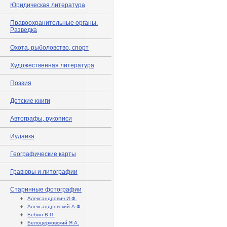
Юридическая литература
Правоохранительные органы.
Разведка
Охота, рыболовство, спорт
Художественная литература
Поэзия
Детские книги
Автографы, рукописи
Иудаика
Географические карты
Гравюры и литографии
Старинные фотографии
♦
Александрович И.Ф.
♦
Александровский А.Ф.
♦
Бебин В.П.
♦
Белоцерковский Я.А.