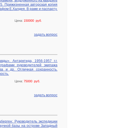
знамени, водруженного на квадриге
45. Прижизненная авторская копия
рафом Е.Халдея. В раме и паспарту.
Цена:
150000 руб.
задать вопрос
ды». Антарктида, 1956-1957 г.г.
графами руководителей экипажа
ева и др. Отличная сохранность.
ость.
Цена:
75000 руб.
задать вопрос
берген: Руководитель экспедиции
научной базы на острове Западный