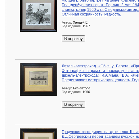
Халдей Е. Автопортрет на фоне Красного 
Бранденбургских ворот. Берлин, 2 мая 19
снимка, конец 1960-х г.г. С подписью-автог
Отличная сохранность. Редкость.
Автор:
Халдей Е.
Год издания:
1967
В корзину
Дизель-электроход «Обь» у Берега «Прав
Фотография в раме и паспарту с авто
дизель-электрохода: И.А.Мана, В.А.Ткач
Представляет историческую ценность. Редк
Автор:
Без автора
Год издания:
1956
В корзину
Градусная экспедиция на архипелаг Шпиц
Д.Д.Сергиевский перед зданием русской 