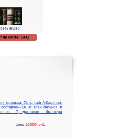
реть видео
г на сайте: 6032
ой ярмарки. Фотограф А.Карелин.
 составленная из трех снимков, в
ность. Представляет большую
Цена:
200000 руб.