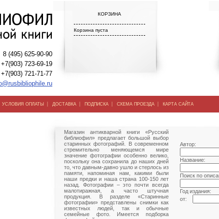
КОРЗИНА
Корзина пуста
8 (495) 625-90-90
+7(903) 723-69-19
+7(903) 721-71-77
o@rusbibliophile.ru
|
|
|
|
|
УСЛОВИЯ ОПЛАТЫ
ДОСТАВКА
ПОДПИСКА
СХЕМА ПРОЕЗДА
КАРТА САЙТА
Магазин антикварной книги «Русский
библиофил» предлагает большой выбор
старинных фотографий. В современном
Автор:
стремительно меняющемся мире
значение фотографии особенно велико,
Название:
поскольку она сохранила до наших дней
то, что давным-давно ушло и стерлось из
памяти, напоминая нам, какими были
Поиск по описа
наши предки и наша страна 100-150 лет
назад. Фотографии – это почти всегда
малотиражная, а часто штучная
Год издания:
продукция. В разделе «Старинные
от:
фотографии» представлены снимки как
известных людей, так и обычные
семейные фото. Имеется подборка