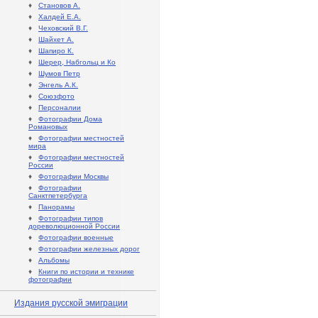
♦
Становов А.
♦
Халдей Е.А.
♦
Чеховский В.Г.
♦
Шайхет А.
♦
Шапиро К.
♦
Шерер, Набгольц и Ко
♦
Шумов Петр
♦
Энгель А.К.
♦
Союзфото
♦
Персоналии
♦
Фотографии Дома
Романовых
♦
Фотографии местностей
мира
♦
Фотографии местностей
России
♦
Фотографии Москвы
♦
Фотографии
Санктпетербурга
♦
Панорамы
♦
Фотографии типов
дореволюционной России
♦
Фотографии военные
♦
Фотографии железных дорог
♦
Альбомы
♦
Книги по истории и технике
фотографии
Издания русской эмиграции