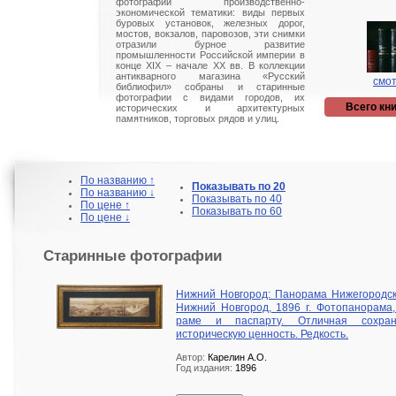
фотографий производственно-
экономической тематики: виды первых
буровых установок, железных дорог,
мостов, вокзалов, паровозов, эти снимки
отразили бурное развитие
промышленности Российской империи в
конце XIX – начале ХХ вв. В коллекции
антикварного магазина «Русский
смот
библиофил» собраны и старинные
фотографии с видами городов, их
Всего кни
исторических и архитектурных
памятников, торговых рядов и улиц.
По названию ↑
Показывать по 20
По названию ↓
Показывать по 40
По цене ↑
Показывать по 60
По цене ↓
Старинные фотографии
Нижний Новгород: Панорама Нижегородск
Нижний Новгород, 1896 г. Фотопанорама,
раме и паспарту. Отличная сохран
историческую ценность. Редкость.
Автор:
Карелин А.О.
Год издания:
1896