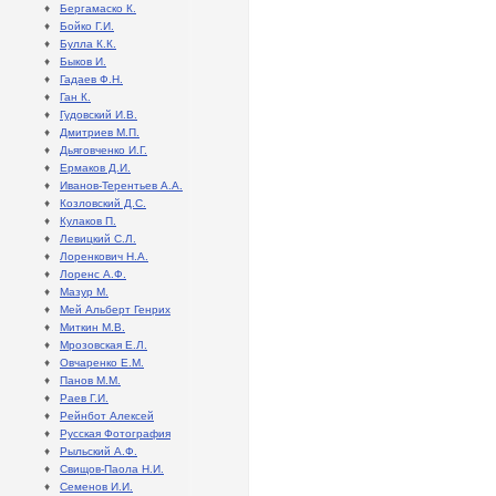
♦
Бергамаско К.
♦
Бойко Г.И.
♦
Булла К.К.
♦
Быков И.
♦
Гадаев Ф.Н.
♦
Ган К.
♦
Гудовский И.В.
♦
Дмитриев М.П.
♦
Дьяговченко И.Г.
♦
Ермаков Д.И.
♦
Иванов-Терентьев А.А.
♦
Козловский Д.С.
♦
Кулаков П.
♦
Левицкий С.Л.
♦
Лоренкович Н.А.
♦
Лоренс А.Ф.
♦
Мазур М.
♦
Мей Альберт Генрих
♦
Миткин М.В.
♦
Мрозовская Е.Л.
♦
Овчаренко Е.М.
♦
Панов М.М.
♦
Раев Г.И.
♦
Рейнбот Алексей
♦
Русская Фотография
♦
Рыльский А.Ф.
♦
Свищов-Паола Н.И.
♦
Семенов И.И.