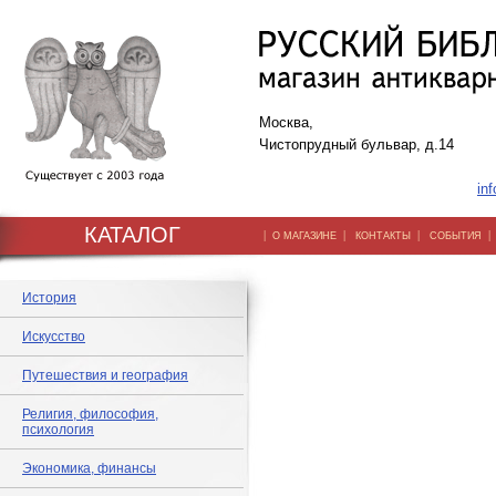
Москва,
Чистопрудный бульвар, д.14
inf
КАТАЛОГ
|
|
|
О МАГАЗИНЕ
КОНТАКТЫ
СОБЫТИЯ
История
Искусство
Путешествия и география
Религия, философия,
психология
Экономика, финансы