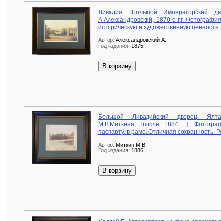
Ливадия: [Большой Императорский дв
А.Александровский, 1870-е г.г. Фотографи
историческую и художественную ценность. 
Автор:
Александровский А.
Год издания:
1875
В корзину
Большой Ливадийский дворец. Ялта
М.В.Миткина, [после 1884 г.]. Фотог
паспарту, в раме. Отличная сохранность. Р
Автор:
Миткин М.В.
Год издания:
1886
В корзину