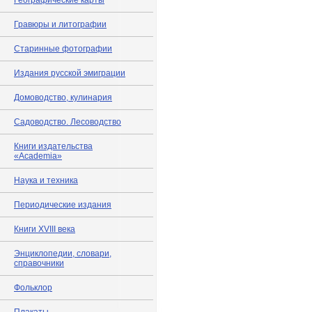
Географические карты
Гравюры и литографии
Старинные фотографии
Издания русской эмиграции
Домоводство, кулинария
Садоводство. Лесоводство
Книги издательства
«Academia»
Наука и техника
Периодические издания
Книги XVIII века
Энциклопедии, словари,
справочники
Фольклор