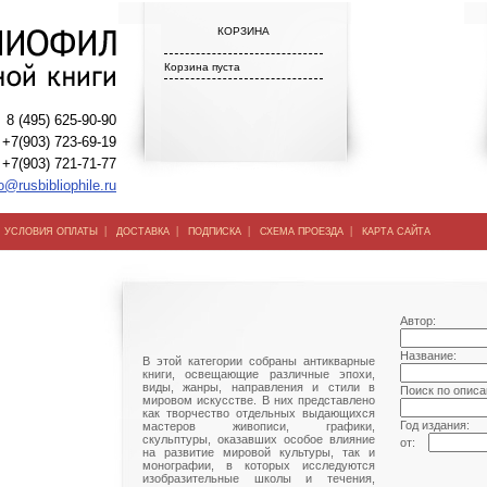
КОРЗИНА
Корзина пуста
8 (495) 625-90-90
+7(903) 723-69-19
+7(903) 721-71-77
o@rusbibliophile.ru
|
|
|
|
|
УСЛОВИЯ ОПЛАТЫ
ДОСТАВКА
ПОДПИСКА
СХЕМА ПРОЕЗДА
КАРТА САЙТА
Автор:
Название:
В этой категории собраны антикварные
книги, освещающие различные эпохи,
виды, жанры, направления и стили в
Поиск по описа
мировом искусстве. В них представлено
как творчество отдельных выдающихся
Год издания:
мастеров живописи, графики,
скульптуры, оказавших особое влияние
от:
на развитие мировой культуры, так и
монографии, в которых исследуются
изобразительные школы и течения,