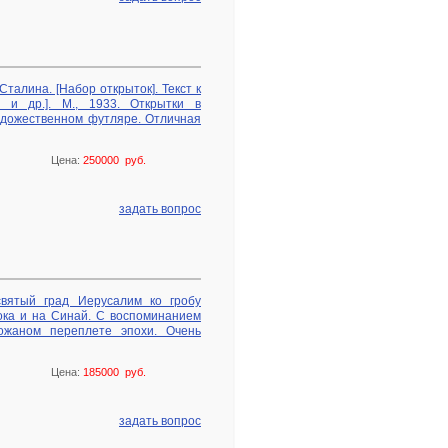
талина. [Набор открыток]. Текст к
о и др.]. М., 1933. Открытки в
удожественном футляре. Отличная
Цена:
250000 руб.
задать вопрос
святый град Иерусалим ко гробу
ока и на Синай. С воспоминанием
кожаном переплете эпохи. Очень
Цена:
185000 руб.
задать вопрос