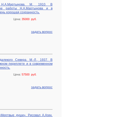
 Н.А.Мартынова. М., 1910. В
жке работы Н.А.Мартынова и в
ень хорошая сохранность.
Цена:
35000 руб.
задать вопрос
алекого Севера. М.-Л., 1937. В
жном переплете и в современном
нность.
Цена:
57500 руб.
задать вопрос
«Мертвые души». Рисовал А.Агин.