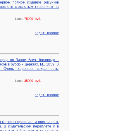
Первое полное издание рисунков
реплете с золотым тиснением на
Цена:
75000 руб.
задать вопрос
орца на Липне, близ Новгорода. -
ов в русских церквах. М., 1859. В
. Очень хорошая сохранность.
Цена:
35000 руб.
задать вопрос
и картины прошлаго и настоящаго.
е. В издательском переплете и в
золотым и блинтовым тиснением.