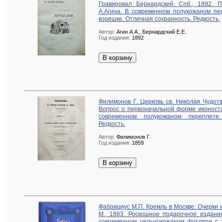
Гравировал Бернардский. Спб., 1892. 
А.Агина. В современном полукожаном пе
корешке. Отличная сохранность. Редкость.
Автор:
Агин А.А., Бернардский Е.Е.
Год издания:
1892
В корзину
Филимонов Г. Церковь св. Николая Чудотв
Вопрос о первоначальной форме иконостас
современном полукожаном переплете
Редкость.
Автор:
Филимонов Г.
Год издания:
1859
В корзину
Фабрициус М.П. Кремль в Москве: Очерки 
М., 1883. Роскошное подарочное издани
современном цельнокожаном футляре с 