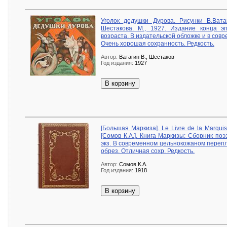
Уголок дедушки Дурова. Рисунки В.Вата
Шестакова. М., 1927. Издание конца 
возраста. В издательской обложке и в со
Очень хорошая сохранность. Редкость.
Автор:
Ватагин В., Шестаков
Год издания:
1927
В корзину
[Большая Маркиза]. Le Livre de la Marquise
[Сомов К.А.]. Книга Маркизы: Сборник поэ
экз. В современном цельнокожаном перепл
обрез. Отличная сохр. Редкость.
Автор:
Сомов К.А.
Год издания:
1918
В корзину