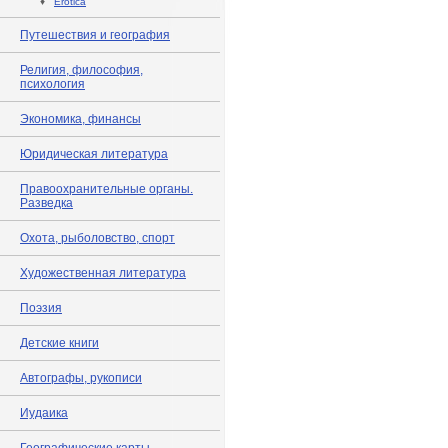
♦
Erotica
Путешествия и география
Религия, философия,
психология
Экономика, финансы
Юридическая литература
Правоохранительные органы.
Разведка
Охота, рыболовство, спорт
Художественная литература
Поэзия
Детские книги
Автографы, рукописи
Иудаика