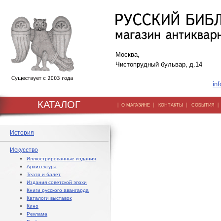
Москва,
Чистопрудный бульвар, д.14
inf
КАТАЛОГ
|
|
|
О МАГАЗИНЕ
КОНТАКТЫ
СОБЫТИЯ
История
Искусство
♦
Иллюстрированные издания
♦
Архитектура
♦
Театр и балет
♦
Издания советской эпохи
♦
Книги русского авангарда
♦
Каталоги выставок
♦
Кино
♦
Реклама