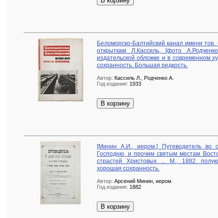
В корзину
Беломорско-Балтийский канал имени тов. С
открыткам Л.Кассиль, [фото А.Родченк
издательской обложке и в современном х
сохранность. Большая редкость.
Автор:
Кассиль Л., Родченко А.
Год издания:
1933
В корзину
[Минин А.И., иером.] Путеводитель во 
Господню, и прочим святым местам Вост
страстей Христовых ... М., 1882. полу
хорошая сохранность.
Автор:
Арсений Минин, иером.
Год издания:
1882
В корзину