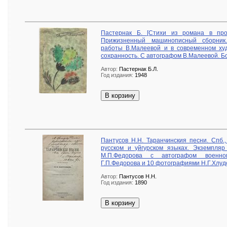
Пастернак Б. [Стихи из романа в про
Прижизненный машинописный сборник
работы В.Малеевой и в современном ху
сохранность. С автографом В.Малеевой. Б
Автор:
Пастернак Б.Л.
Год издания:
1948
В корзину
Пантусов Н.Н. Таранчинския песни. Спб.
русском и уйгурском языках. Экземпляр
М.П.Федорова с автографом военног
Г.П.Федорова и 10 фотографиями Н.Г.Хлудо
Автор:
Пантусов Н.Н.
Год издания:
1890
В корзину