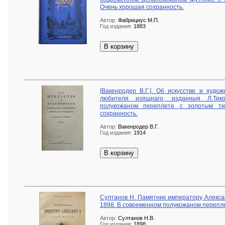
Очень хорошая сохранность.
Автор:
Фабрициус М.П.
Год издания:
1883
В корзину
[Вакенродер В.Г.]. Об искусстве и худо
любителя изящнаго, изданныя Л.Тик
полукожаном переплете с золотым ти
сохранность.
Автор:
Вакенродер В.Г.
Год издания:
1914
В корзину
Султанов Н. Памятник императору Алексан
1898. В современном полукожаном перепле
Автор:
Султанов Н.В.
Год издания:
1898