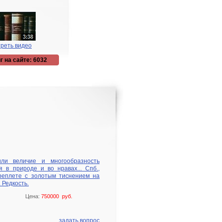
реть видео
г на сайте: 6032
или величие и многообразность
в природе и во нравах... Спб.,
реплете с золотым тиснением на
 Редкость.
Цена:
750000 руб.
задать вопрос