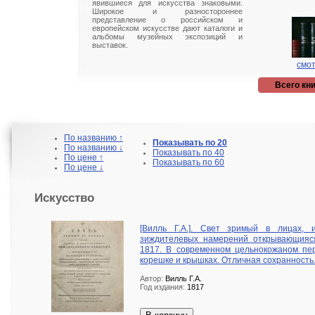
явившиеся для искусства знаковыми.
Широкое и разностороннее
представление о российском и
европейском искусстве дают каталоги и
альбомы музейных экспозиций и
выставок.
смот
Всего кни
По названию ↑
Показывать по 20
По названию ↓
Показывать по 40
По цене ↑
Показывать по 60
По цене ↓
Искусство
[Вилль Г.А.]. Свет зримый в лицах, 
зиждителевых намерений открывающияся 
1817. В современном цельнокожаном пе
корешке и крышках. Отличная сохранность.
Автор:
Вилль Г.А.
Год издания:
1817