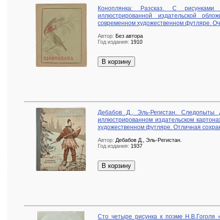
Коноплянка: Разсказ. С рисунками
иллюстрированной издательской обло
современном художественном футляре. Оч
Автор:
Без автора
Год издания:
1910
В корзину
Дебабов Д., Эль-Регистан. Следопыты д
иллюстрированном издательском картона
художественном футляре. Отличная сохра
Автор:
Дебабов Д., Эль-Регистан.
Год издания:
1937
В корзину
Сто четыре рисунка к поэме Н.В.Гоголя 