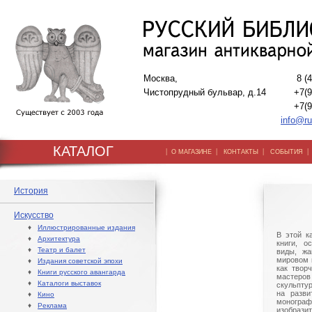
Москва,
8 (
Чистопрудный бульвар, д.14
+7(9
+7(9
info@ru
КАТАЛОГ
|
|
|
О МАГАЗИНЕ
КОНТАКТЫ
СОБЫТИЯ
История
Искусство
♦
Иллюстрированные издания
В этой к
♦
Архитектура
книги, о
♦
Театр и балет
виды, жа
мировом 
♦
Издания советской эпохи
как твор
♦
Книги русского авангарда
мастер
♦
Каталоги выставок
скульпту
на разви
♦
Кино
моногра
♦
Реклама
изобраз