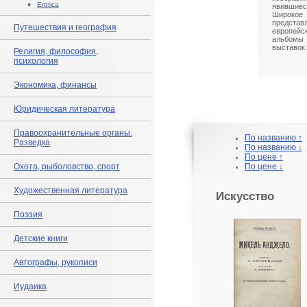
♦
Erotica
явившиес
Широк
предст
Путешествия и география
европейс
альбом
выставок.
Религия, философия,
психология
Экономика, финансы
Юридическая литература
Правоохранительные органы.
По названию ↑
Разведка
По названию ↓
По цене ↑
Охота, рыболовство, спорт
По цене ↓
Художественная литература
Искусство
Поэзия
Детские книги
Автографы, рукописи
Иудаика