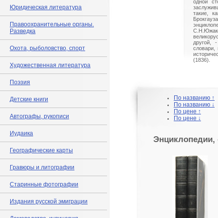
одной ст
Юридическая литература
заслужив
такие, к
Брокга
Правоохранительные органы.
энцикло
Разведка
С.Н.Южак
великору
другой, 
Охота, рыболовство, спорт
словари, 
историче
(1836).
Художественная литература
Поэзия
По названию ↑
Детские книги
По названию ↓
По цене ↑
Автографы, рукописи
По цене ↓
Иудаика
Энциклопедии, 
Географические карты
Гравюры и литографии
Старинные фотографии
Издания русской эмиграции