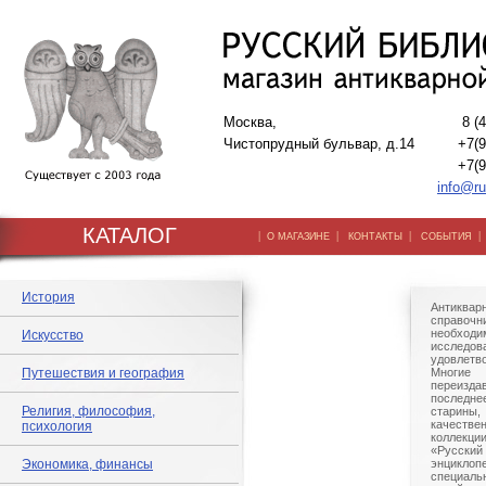
Москва,
8 (
Чистопрудный бульвар, д.14
+7(9
+7(9
info@ru
КАТАЛОГ
|
|
|
О МАГАЗИНЕ
КОНТАКТЫ
СОБЫТИЯ
История
Антиквар
справо
необхо
Искусство
исследов
удовлетв
Путешествия и география
Многи
переизда
последне
Религия, философия,
старины
качестве
психология
коллекци
«Русский
Экономика, финансы
энциклопе
специальн