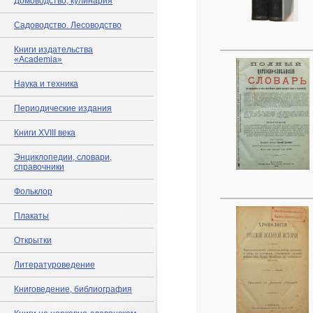
Домоводство, кулинария
Садоводство. Лесоводство
Книги издательства
«Academia»
Наука и техника
Периодические издания
Книги XVIII века
Энциклопедии, словари,
справочники
Фольклор
Плакаты
Открытки
Литературоведение
Книговедение, библиография