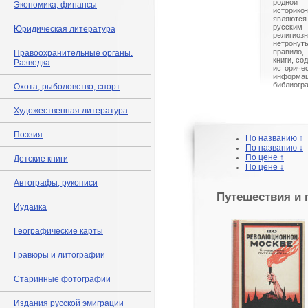
родной
Экономика, финансы
историко
являются
русски
Юридическая литература
религио
нетрону
правило,
Правоохранительные органы.
книги, со
Разведка
истори
информа
библиогр
Охота, рыболовство, спорт
Художественная литература
Поэзия
По названию ↑
По названию ↓
По цене ↑
Детские книги
По цене ↓
Автографы, рукописи
Путешествия и 
Иудаика
Географические карты
Гравюры и литографии
Старинные фотографии
Издания русской эмиграции