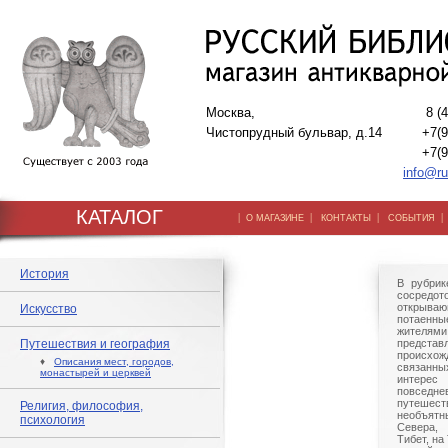
Москва,
8 (
Чистопрудный бульвар, д.14
+7(9
+7(9
info@ru
КАТАЛОГ
|
|
|
О МАГАЗИНЕ
КОНТАКТЫ
СОБЫТИЯ
История
В рубрик
сосредо
открываю
Искусство
потаенны
жителям
Путешествия и география
представ
происхож
♦
Описания мест, городов,
связанн
монастырей и церквей
интерес
повсед
путешес
Религия, философия,
необъятн
психология
Севера,
Тибет, на