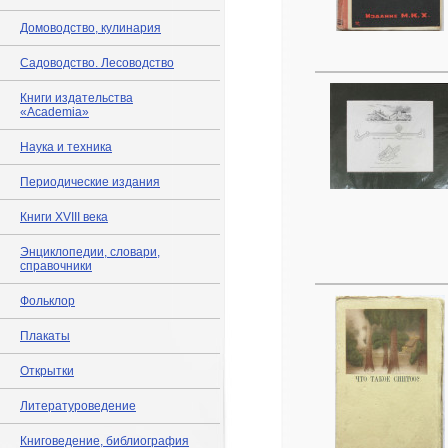
Домоводство, кулинария
Садоводство. Лесоводство
Книги издательства
«Academia»
Наука и техника
Периодические издания
Книги XVIII века
Энциклопедии, словари,
справочники
Фольклор
Плакаты
Открытки
Литературоведение
Книговедение, библиография