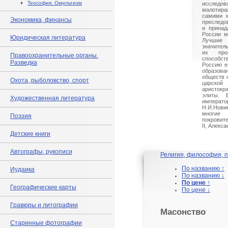
♦
Теософия. Оккультизм
исслед
малотир
самими м
Экономика, финансы
преследо
и принад
России м
Юридическая литература
Лучшие 
значитель
их прос
Правоохранительные органы.
способс
Разведка
Россию е
образов
обществ 
Охота, рыболовство, спорт
царск
аристокра
элиты. 
Художественная литература
импера
Н.И.Нов
многи
Поэзия
покровит
II, Алекса
Детские книги
Автографы, рукописи
Религия, философия, 
По названию ↑
Иудаика
По названию ↓
По цене ↑
Географические карты
По цене ↓
Гравюры и литографии
Масонство
Старинные фотографии