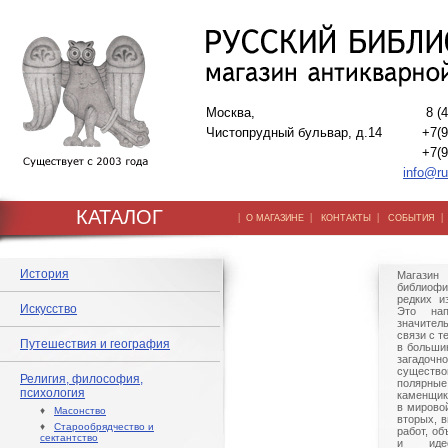
Москва,
8 (
Чистопрудный бульвар, д.14
+7(9
+7(9
info@ru
КАТАЛОГ
|
|
|
О МАГАЗИНЕ
КОНТАКТЫ
СОБЫТИЯ
История
Магазин 
библиофи
редких и
Искусство
Это нап
значител
связи с т
Путешествия и география
в больши
загад
сущест
Религия, философия,
полярны
психология
каменщик
в мировой
♦
Масонство
вторых, 
♦
Старообрядчество и
работ, о
сектантство
и идео