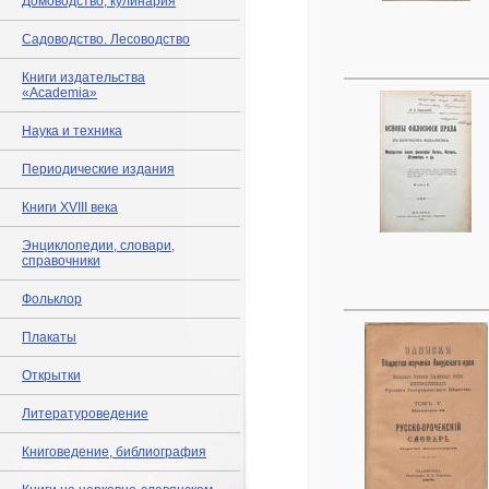
Домоводство, кулинария
Садоводство. Лесоводство
Книги издательства
«Academia»
Наука и техника
Периодические издания
Книги XVIII века
Энциклопедии, словари,
справочники
Фольклор
Плакаты
Открытки
Литературоведение
Книговедение, библиография