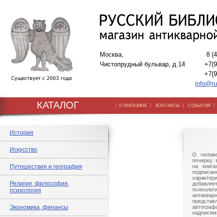
Москва,
8 (
Чистопрудный бульвар, д.14
+7(9
+7(9
info@ru
КАТАЛОГ
|
|
|
О МАГАЗИНЕ
КОНТАКТЫ
СОБЫТИЯ
История
Искусство
О челове
почерку,
Путешествия и география
на книга
подписа
характери
Религия, философия,
добав
психолог
психология
антиквар
предста
Экономика, финансы
автогра
надпися