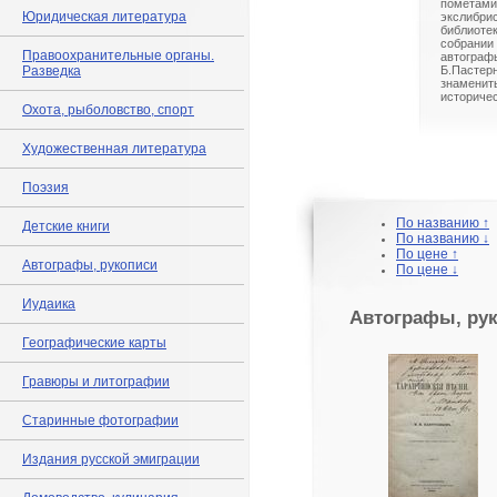
помета
Юридическая литература
экслибр
библиоте
собрани
Правоохранительные органы.
автогра
Разведка
Б.Пастерн
знамени
историчес
Охота, рыболовство, спорт
Художественная литература
Поэзия
По названию ↑
Детские книги
По названию ↓
По цене ↑
Автографы, рукописи
По цене ↓
Иудаика
Автографы, ру
Географические карты
Гравюры и литографии
Старинные фотографии
Издания русской эмиграции