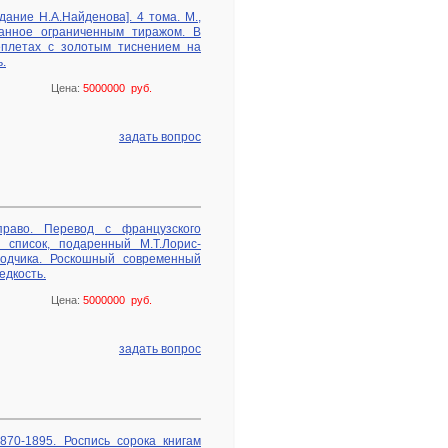
дание Н.А.Найденова]. 4 тома. М.,
танное ограниченным тиражом. В
еплетах с золотым тиснением на
.
Цена:
5000000 руб.
задать вопрос
раво. Перевод с французского
й список, подаренный М.Т.Лорис-
водчика. Роскошный современный
едкость.
Цена:
5000000 руб.
задать вопрос
870-1895. Роспись сорока книгам