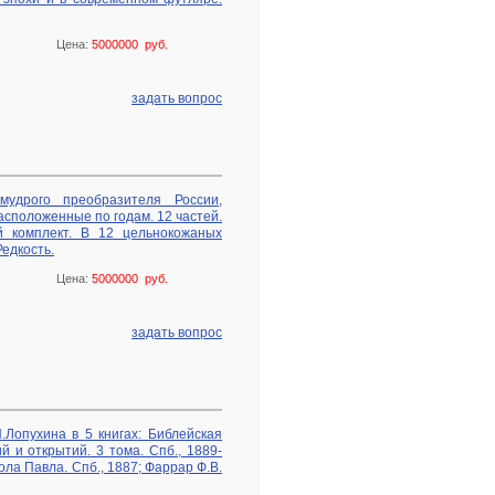
Цена:
5000000 руб.
задать вопрос
мудрого преобразителя России,
асположенные по годам. 12 частей.
й комплект. В 12 цельнокожаных
едкость.
Цена:
5000000 руб.
задать вопрос
Лопухина в 5 книгах: Библейская
 и открытий. 3 тома. Спб., 1889-
ола Павла. Спб., 1887; Фаррар Ф.В.