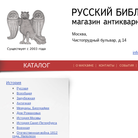
Москва,
Чистопрудный бульвар, д.14
inf
КАТАЛОГ
|
|
|
О МАГАЗИНЕ
КОНТАКТЫ
СОБЫТИЯ
История
♦
Русская
♦
Всеобщая
♦
Зарубежная
♦
Античная
♦
Мемуары. Биографии
♦
Дом Романовых
♦
История Москвы
♦
История Санкт-Петербурга
♦
Военная
♦
Отечественная война 1812
года. Наполеон