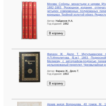
Москва: Соборы, монастыри и церкви. [Из
1882-1883. Роскошное издание, отпеча
четырех современных полукожаных пер
корешках. Тройной золотой обрез. Редкость
Автор:
Найденов Н.А.
Год издания:
1882
В корзину
Фараон Ж., Дюло Т. Мусульманское п
А.П.Ипполитова. [Б.м.], 1863. Подносно
Меликову, с автографом-подписью пере
цельнокожаный переплет. Чрезвычайная р
Автор:
Фараон Ж., Дюло Т.
Год издания:
1863
В корзину
Архив князя Воронцова. 40 томов. М., 1