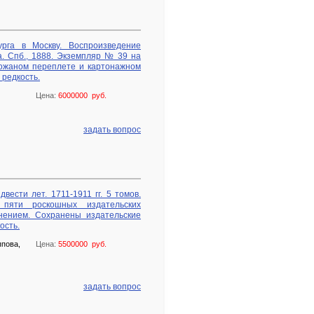
рга в Москву. Воспроизведение
а. Спб., 1888. Экземпляр № 39 на
кожаном переплете и картонажном
 редкость.
Цена:
6000000 руб.
задать вопрос
ести лет. 1711-1911 гг. 5 томов.
пяти роскошных издательских
нением. Сохранены издательские
ость.
ппова,
Цена:
5500000 руб.
задать вопрос