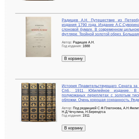
Радищев А.Н. Путешествие из Петербу
издания 1790 года. Издание А.С.Суворин
слоновой бумаге. В современном цельно
футляре. Тройной золотой обрез. Большая
Автор:
Радищев А.Н.
Год издания:
1888
В корзину
История Правительствующаго Сената за дв
Спб., 1911. Юбилейное издание. В 
полукожаных переплетах с золотым тис
обложки. Очень хорошая сохранность. Редк
Автор:
Под редакцией С.Ф.Платонова, А.Н.Фили
Н.Д.Чечулина, Н.Берендтса
Год издания:
1911
В корзину