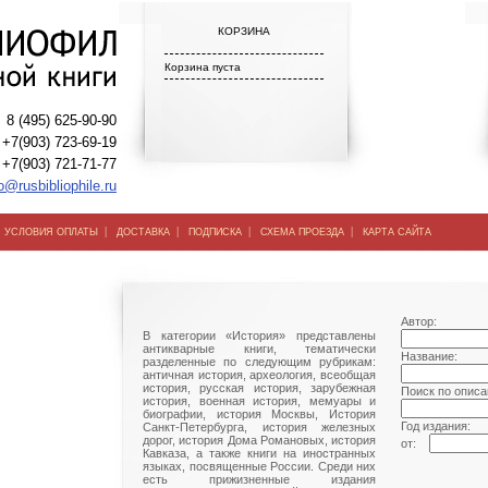
КОРЗИНА
Корзина пуста
8 (495) 625-90-90
+7(903) 723-69-19
+7(903) 721-71-77
o@rusbibliophile.ru
|
|
|
|
|
УСЛОВИЯ ОПЛАТЫ
ДОСТАВКА
ПОДПИСКА
СХЕМА ПРОЕЗДА
КАРТА САЙТА
Автор:
В категории «История» представлены
антикварные книги, тематически
Название:
разделенные по следующим рубрикам:
античная история, археология, всеобщая
история, русская история, зарубежная
Поиск по описа
история, военная история, мемуары и
биографии, история Москвы, История
Год издания:
Санкт-Петербурга, история железных
дорог, история Дома Романовых, история
от:
Кавказа, а также книги на иностранных
языках, посвященные России. Среди них
есть прижизненные издания