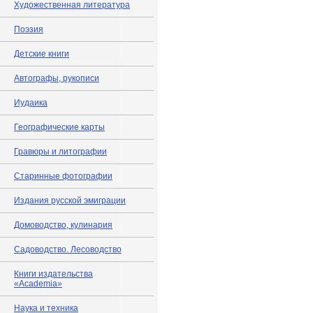
Художественная литература
Поэзия
Детские книги
Автографы, рукописи
Иудаика
Географические карты
Гравюры и литографии
Старинные фотографии
Издания русской эмиграции
Домоводство, кулинария
Садоводство. Лесоводство
Книги издательства
«Academia»
Наука и техника