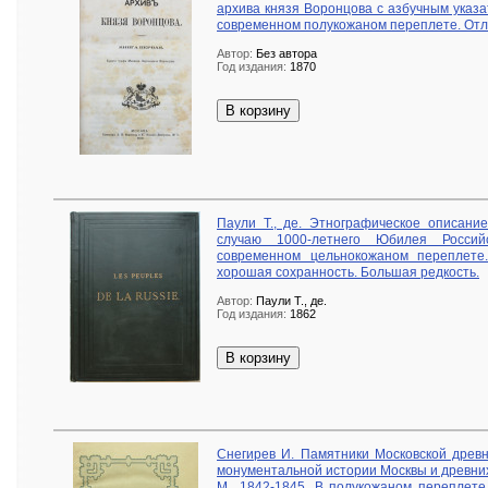
архива князя Воронцова с азбучным указа
современном полукожаном переплете. Отли
Автор:
Без автора
Год издания:
1870
В корзину
Паули Т., де. Этнографическое описани
случаю 1000-летнего Юбилея Россий
современном цельнокожаном переплете
хорошая сохранность. Большая редкость.
Автор:
Паули Т., де.
Год издания:
1862
В корзину
Снегирев И. Памятники Московской древн
монументальной истории Москвы и древних
М., 1842-1845. В полукожаном переплете