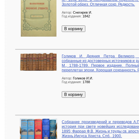
Золотой обрез. Отличная сохр. Редкость.
Автор:
Снегирев И.
Год издания:
1842
В корзину
Голиков И. Деяния Петра Великого, 
собранные из достоверных источников и р
М., 1788-1789. Первое издание. Полны
переплетах эпохи. Хорошая сохранность. Р
Автор:
Голиков И.И.
Год издания:
1788
В корзину
Собрание произведений и переводов А.П.
история при свете новейших исследований
1895; Фаррар Ф.В. Жизнь и труды св. апост
Жизнь Иисуса Христа. Спб., 1900.