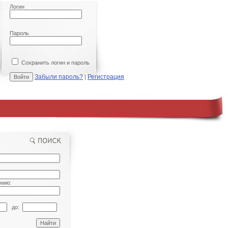
Логин
Пароль
Сохранить логин и пароль
Забыли пароль?
Регистрация
|
нию:
до: