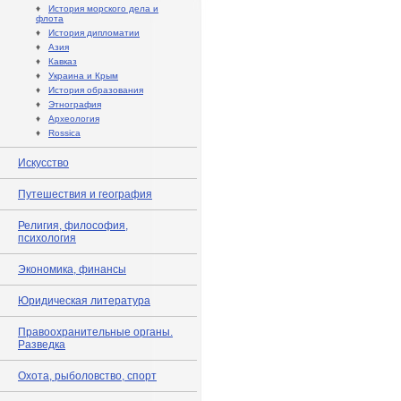
♦
История морского дела и
флота
♦
История дипломатии
♦
Азия
♦
Кавказ
♦
Украина и Крым
♦
История образования
♦
Этнография
♦
Археология
♦
Rossica
Искусство
Путешествия и география
Религия, философия,
психология
Экономика, финансы
Юридическая литература
Правоохранительные органы.
Разведка
Охота, рыболовство, спорт