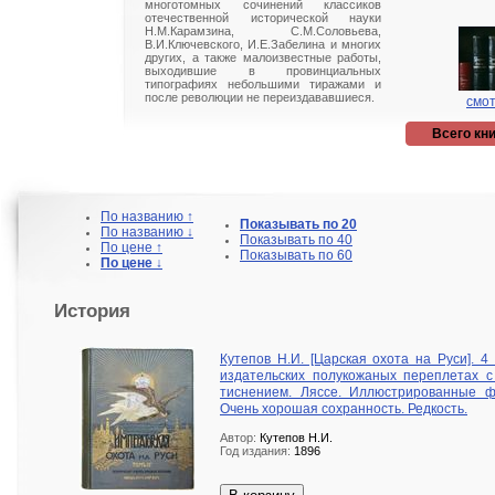
многотомных сочинений классиков
отечественной исторической науки
Н.М.Карамзина, С.М.Соловьева,
В.И.Ключевского, И.Е.Забелина и многих
других, а также малоизвестные работы,
выходившие в провинциальных
типографиях небольшими тиражами и
после революции не переиздававшиеся.
смот
Всего кни
По названию ↑
Показывать по 20
По названию ↓
Показывать по 40
По цене ↑
Показывать по 60
По цене ↓
История
Кутепов Н.И. [Царская охота на Руси]. 4
издательских полукожаных переплетах с
тиснением. Ляссе. Иллюстрированные ф
Очень хорошая сохранность. Редкость.
Автор:
Кутепов Н.И.
Год издания:
1896