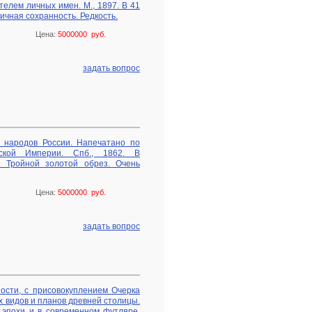
телем личных имен. М., 1897. В 41
чная сохранность. Редкость.
Цена:
5000000 руб.
задать вопрос
е народов России. Напечатано по
ской Империи. Спб., 1862. В
. Тройной золотой обрез. Очень
Цена:
5000000 руб.
задать вопрос
ости, с присовокуплением Очерка
 видов и планов древней столицы.
 эпохи и в современном футляре.