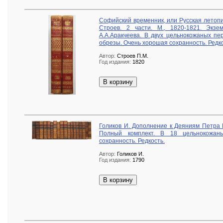
Софийский временник, или Русская летопи
Строев. 2 части. М., 1820-1821. Экз
А.А.Аракчеева. В двух цельнокожаных пе
обрезы. Очень хорошая сохранность. Редко
Автор:
Строев П.М.
Год издания:
1820
В корзину
Голиков И. Дополнение к Деяниям Петра В
Полный комплект. В 18 цельнокожан
сохранность. Редкость.
Автор:
Голиков И.
Год издания:
1790
В корзину