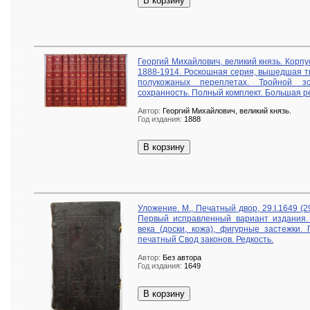
В корзину
Георгий Михайлович, великий князь. Корпус
1888-1914. Роскошная серия, вышедшая т
полукожаных переплетах. Тройной з
сохранность. Полный комплект. Большая р
Автор:
Георгий Михайлович, великий князь.
Год издания:
1888
В корзину
Уложение. М., Печатный двор, 29.I.1649 (29
Первый исправленный вариант издания.
века (доски, кожа), фигурные застежки.
печатный Свод законов. Редкость.
Автор:
Без автора
Год издания:
1649
В корзину