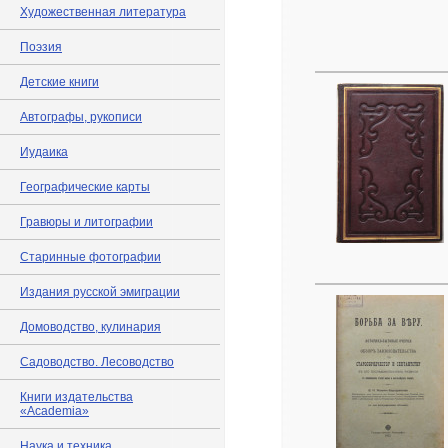
Художественная литература
Поэзия
Детские книги
Автографы, рукописи
Иудаика
Географические карты
Гравюры и литографии
Старинные фотографии
Издания русской эмиграции
Домоводство, кулинария
Садоводство. Лесоводство
Книги издательства
«Academia»
Наука и техника