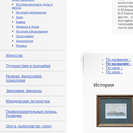
многото
♦
История морского дела и
отечест
флота
Н.М.Ка
♦
История дипломатии
В.И.Ключе
других, 
♦
Азия
выходи
♦
Кавказ
типогра
♦
Украина и Крым
после ре
♦
История образования
♦
Этнография
♦
Археология
♦
Rossica
Искусство
По названию ↑
По названию ↓
Путешествия и география
По цене ↑
По цене ↓
Религия, философия,
психология
История
Экономика, финансы
Юридическая литература
Правоохранительные органы.
Разведка
Охота, рыболовство, спорт