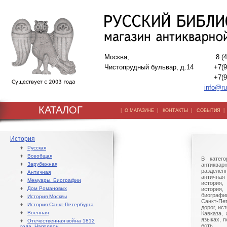
Москва,
8 (
Чистопрудный бульвар, д.14
+7(9
+7(9
info@ru
КАТАЛОГ
|
|
|
О МАГАЗИНЕ
КОНТАКТЫ
СОБЫТИЯ
История
♦
Русская
♦
Всеобщая
В катего
♦
Зарубежная
антиква
разделен
♦
Античная
античная 
♦
Мемуары. Биографии
история,
♦
Дом Романовых
история,
биографи
♦
История Москвы
Санкт-Пе
♦
История Санкт-Петербурга
дорог, ис
♦
Военная
Кавказа,
языках, 
♦
Отечественная война 1812
есть 
года. Наполеон