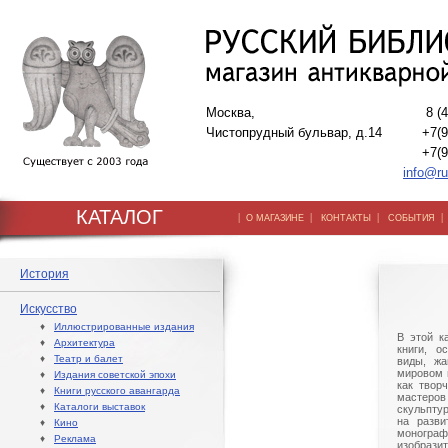
Москва,
8 (
Чистопрудный бульвар, д.14
+7(9
+7(9
info@ru
КАТАЛОГ
|
|
|
О МАГАЗИНЕ
КОНТАКТЫ
СОБЫТИЯ
История
Искусство
♦
Иллюстрированные издания
В этой к
♦
Архитектура
книги, о
♦
Театр и балет
виды, жа
мировом 
♦
Издания советской эпохи
как твор
♦
Книги русского авангарда
мастер
♦
Каталоги выставок
скульпту
на разви
♦
Кино
моногра
♦
Реклама
изобраз