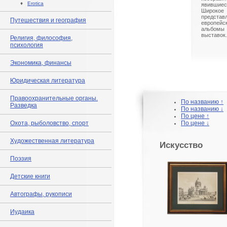
♦
Erotica
явившиес
Широк
предст
Путешествия и география
европейс
альбом
выставок.
Религия, философия,
психология
Экономика, финансы
Юридическая литература
Правоохранительные органы.
По названию ↑
Разведка
По названию ↓
По цене ↑
Охота, рыболовство, спорт
По цене ↓
Художественная литература
Искусство
Поэзия
Детские книги
Автографы, рукописи
Иудаика