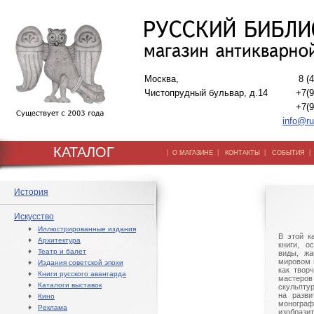
Москва,
8 (
Чистопрудный бульвар, д.14
+7(9
+7(9
info@ru
КАТАЛОГ
|
|
|
О МАГАЗИНЕ
КОНТАКТЫ
СОБЫТИЯ
История
Искусство
♦
Иллюстрированные издания
В этой к
♦
Архитектура
книги, о
♦
Театр и балет
виды, жа
мировом 
♦
Издания советской эпохи
как твор
♦
Книги русского авангарда
мастер
♦
Каталоги выставок
скульпту
на разви
♦
Кино
моногра
♦
Реклама
изобраз