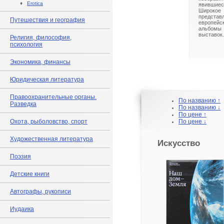
♦
Erotica
явившиес
Широк
предст
Путешествия и география
европейс
альбом
выставок.
Религия, философия,
психология
Экономика, финансы
Юридическая литература
Правоохранительные органы.
По названию ↑
Разведка
По названию ↓
По цене ↑
Охота, рыболовство, спорт
По цене ↓
Художественная литература
Искусство
Поэзия
Детские книги
Автографы, рукописи
Иудаика