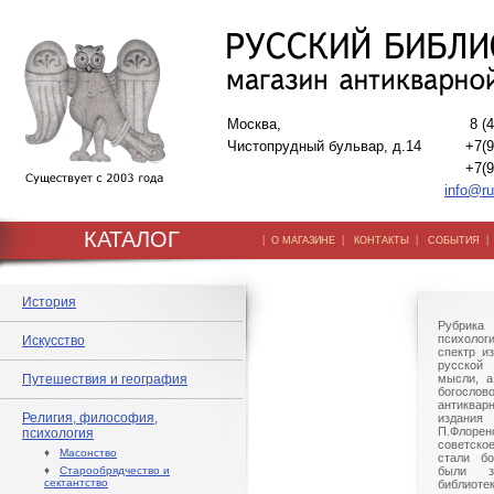
Москва,
8 (
Чистопрудный бульвар, д.14
+7(9
+7(9
info@ru
КАТАЛОГ
|
|
|
О МАГАЗИНЕ
КОНТАКТЫ
СОБЫТИЯ
История
Рубрик
психоло
Искусство
спектр и
русской
Путешествия и география
мысли, а
богослово
антиквар
Религия, философия,
издания 
П.Флорен
психология
советско
♦
Масонство
стали бо
♦
Старообрядчество и
были з
сектантство
библиот