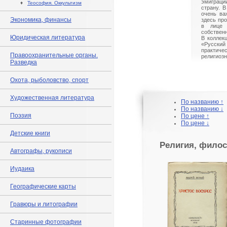
эмиграци
♦
Теософия. Оккультизм
страну. 
очень ва
Экономика, финансы
здесь пр
в лице 
собствен
Юридическая литература
В коллекц
«Русск
практиче
Правоохранительные органы.
религиоз
Разведка
Охота, рыболовство, спорт
Художественная литература
По названию ↑
По названию ↓
Поэзия
По цене ↑
По цене ↓
Детские книги
Религия, филос
Автографы, рукописи
Иудаика
Географические карты
Гравюры и литографии
Старинные фотографии