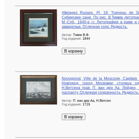
Attelages Russes. Pl. 19: Traineau de S
Сибирские сани. По рис. В.Тимма литогр
М.-Спб., 1840-е г.г. Литография в раме и
акварелью. Отличная сохр. Редкость.
Автор:
Тимм В.Ф.
Год издания:
1844
В корзину
Novogorod, Ville de la Moscovie, Capital
Новгород, город Московии, столица о
Н.Витсена грав. П. ван дер Аа. Лейден,
паспарту. Отличная сохранность. Редкость.
Автор:
П. ван дер Аа, Н.Витсен
Год издания:
1719
В корзину