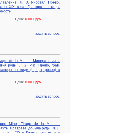
лавление. Л. 3. Рисовал Прево,
вина XIX века. Гравюра на меди
нность.
Цена:
40000 руб.
задать вопрос
Lavage de la Mine. - Минералогия и
ка руды. Л. 2. Рис. Прево, грав.
равюра на меди (офорт, резец) в
Цена:
40000 руб.
задать вопрос
d’une Mine, Tirage de la Mine. -
ахты в разрезе, добыча руды. Л. 1.
половина XIХ в. Гравюра на меди в