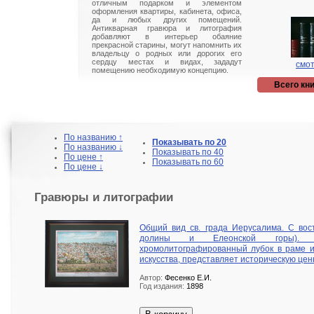
отличным подарком и элементом
оформления квартиры, кабинета, офиса,
да и любых других помещений.
Антикварная гравюра и литография
добавляют в интерьер обаяние
прекрасной старины, могут напомнить их
владельцу о родных или дорогих его
сердцу местах и видах, зададут
смот
помещению необходимую концепцию.
Всего кни
По названию ↑
Показывать по 20
По названию ↓
Показывать по 40
По цене ↑
Показывать по 60
По цене ↓
Гравюры и литографии
Общий вид св. града Иерусалима. С вос
долины и Елеонской горы). О
хромолитографированный лубок в раме и
искусства, представляет историческую ценн
Автор:
Фесенко Е.И.
Год издания:
1898