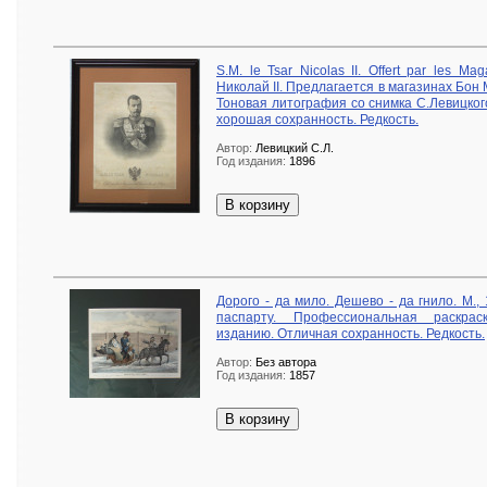
S.M. le Tsar Nicolas II. Offert par les M
Николай II. Предлагается в магазинах Бон
Тоновая литография со снимка С.Левицкого
хорошая сохранность. Редкость.
Автор:
Левицкий С.Л.
Год издания:
1896
В корзину
Дорого - да мило. Дешево - да гнило. М.
паспарту. Профессиональная раскрас
изданию. Отличная сохранность. Редкость.
Автор:
Без автора
Год издания:
1857
В корзину