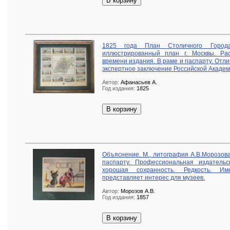
В корзину
1825 года План Столичного Город
иллюстрированный план г. Москвы. Рас
времени издания. В раме и паспарту. Отли
экспертное заключение Российской Академ
Автор:
Афанасьев А.
Год издания:
1825
В корзину
Объяснение. М., литография А.В.Морозова
паспарту. Профессиональная издательс
хорошая сохранность. Редкость. Им
представляет интерес для музеев.
Автор:
Морозов А.В.
Год издания:
1857
В корзину