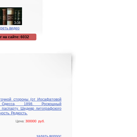
реть видео
г на сайте: 6032
точной стороны (от Иосафатовой
десса, 1898. Роскошный
 паспарту. Шедевр литографского
ость. Редкость.
Цена:
300000 руб.
задать вопрос