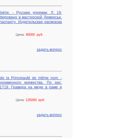
ibérie. - Русские упряжки. Л. 19:
афировано в мастерской Лемерсье.
 паспарту. Издательская раскраска
Цена:
40000 руб.
задать вопрос
e de la Principauté de même nom. -
дноименного княжества. По рис.
 1719. Гравюра на меди в раме и
Цена:
125000 руб.
задать вопрос