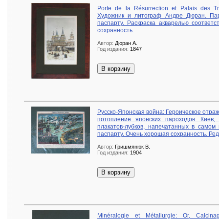
Porte de la Résurrection et Palais des T
Художник и литограф Андре Дюран. Па
паспарту. Раскраска акварелью соответс
сохранность.
Автор:
Дюран А.
Год издания:
1847
В корзину
Русско-Японская война: Героическое отра
потопление японских пароходов. Киев
плакатов-лубков, напечатанных в самом 
паспарту. Очень хорошая сохранность. Ред
Автор:
Гришмянюк В.
Год издания:
1904
В корзину
Minéralogie et Métallurgie: Or, Calci