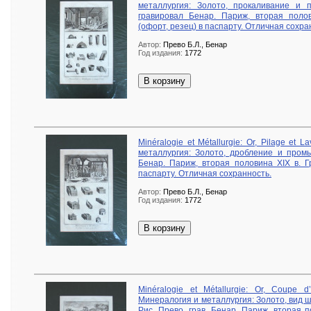
металлургия: Золото, прокаливание и п
гравировал Бенар. Париж, вторая поло
(офорт, резец) в паспарту. Отличная сохра
Автор:
Прево Б.Л., Бенар
Год издания:
1772
В корзину
Minéralogie et Métallurgie: Or, Pilage et 
металлургия: Золото, дробление и промыв
Бенар. Париж, вторая половина XIX в. Г
паспарту. Отличная сохранность.
Автор:
Прево Б.Л., Бенар
Год издания:
1772
В корзину
Minéralogie et Métallurgie: Or, Coupe 
Минералогия и металлургия: Золото, вид ш
Рис. Прево, грав. Бенар. Париж, вторая 