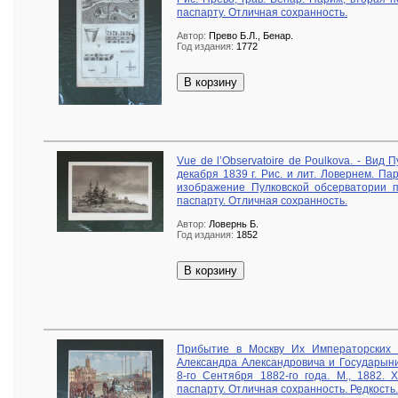
паспарту. Отличная сохранность.
Автор:
Прево Б.Л., Бенар.
Год издания:
1772
В корзину
Vue de l’Observatoire de Poulkova. - Вид
декабря 1839 г. Рис. и лит. Ловернем. П
изображение Пулковской обсерватории п
паспарту. Отличная сохранность.
Автор:
Ловернь Б.
Год издания:
1852
В корзину
Прибытие в Москву Их Императорских 
Александра Александровича и Государы
8-го Сентября 1882-го года. М., 1882.
паспарту. Отличная сохранность. Редкость.