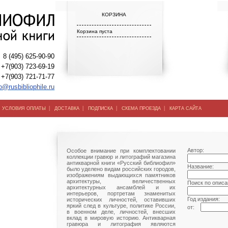
КОРЗИНА
Корзина пуста
8 (495) 625-90-90
+7(903) 723-69-19
+7(903) 721-71-77
o@rusbibliophile.ru
|
|
|
|
|
УСЛОВИЯ ОПЛАТЫ
ДОСТАВКА
ПОДПИСКА
СХЕМА ПРОЕЗДА
КАРТА САЙТА
Автор:
Особое внимание при комплектовании
коллекции гравюр и литографий магазина
антикварной книги «Русский библиофил»
Название:
было уделено видам российских городов,
изображениям выдающихся памятников
архитектуры, величественных
Поиск по описа
архитектурных ансамблей и их
интерьеров, портретам знаменитых
Год издания:
исторических личностей, оставивших
яркий след в культуре, политике России,
от:
в военном деле, личностей, внесших
вклад в мировую историю. Антикварная
гравюра и литография являются