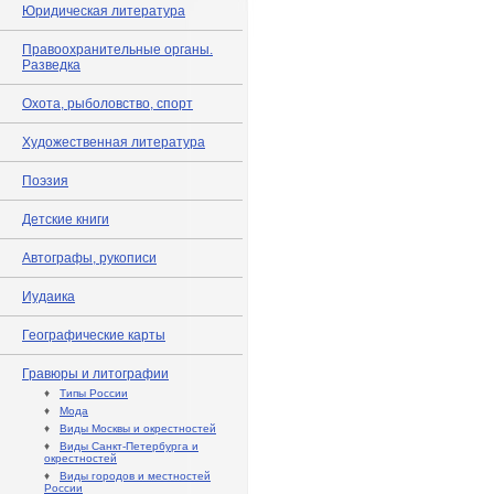
Юридическая литература
Правоохранительные органы.
Разведка
Охота, рыболовство, спорт
Художественная литература
Поэзия
Детские книги
Автографы, рукописи
Иудаика
Географические карты
Гравюры и литографии
♦
Типы России
♦
Мода
♦
Виды Москвы и окрестностей
♦
Виды Санкт-Петербурга и
окрестностей
♦
Виды городов и местностей
России