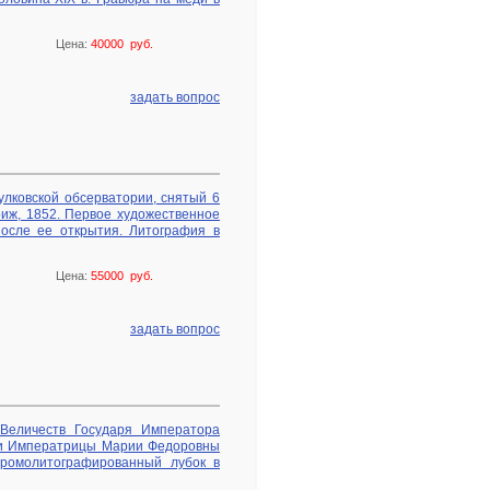
Цена:
40000 руб.
задать вопрос
 Пулковской обсерватории, снятый 6
ариж, 1852. Первое художественное
осле ее открытия. Литография в
Цена:
55000 руб.
задать вопрос
Величеств Государя Императора
ни Императрицы Марии Федоровны
 Хромолитографированный лубок в