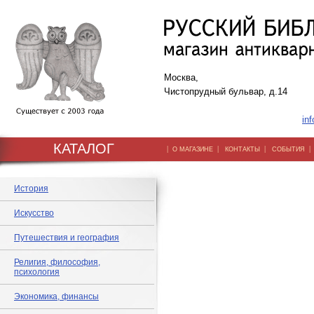
Москва,
Чистопрудный бульвар, д.14
inf
КАТАЛОГ
|
|
|
О МАГАЗИНЕ
КОНТАКТЫ
СОБЫТИЯ
История
Искусство
Путешествия и география
Религия, философия,
психология
Экономика, финансы