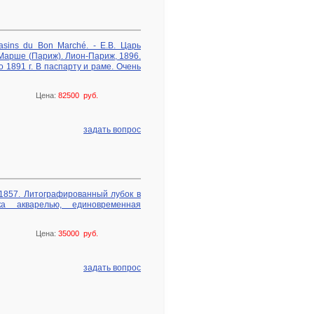
agasins du Bon Marché. - Е.В. Царь
 Марше (Париж). Лион-Париж, 1896.
 1891 г. В паспарту и раме. Очень
Цена:
82500 руб.
задать вопрос
, 1857. Литографированный лубок в
ка акварелью, единовременная
Цена:
35000 руб.
задать вопрос