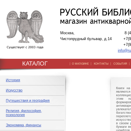
Москва,
8 (
Чистопрудный бульвар, д.14
+7(9
+7(9
info@ru
КАТАЛОГ
|
|
|
О МАГАЗИНЕ
КОНТАКТЫ
СОБЫТИЯ
История
Книги на
Искусство
являют
коллекци
этим на
Путешествия и география
формиров
антиквар
увлека
Религия, философия,
богатст
психология
переплет
искусств
в своем 
Экономика, финансы
бумаги ве
шрифтов