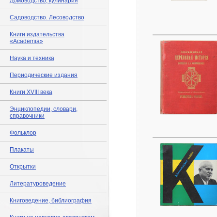
Домоводство, кулинария
Садоводство. Лесоводство
Книги издательства
«Academia»
Наука и техника
Периодические издания
Книги XVIII века
Энциклопедии, словари,
справочники
Фольклор
Плакаты
Открытки
Литературоведение
Книговедение, библиография