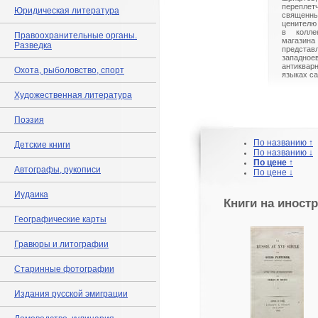
перепл
Юридическая литература
священ
ценителю 
в колле
Правоохранительные органы.
магази
Разведка
предста
западно
антиквар
Охота, рыболовство, спорт
языках са
Художественная литература
Поэзия
По названию ↑
Детские книги
По названию ↓
По цене ↑
Автографы, рукописи
По цене ↓
Иудаика
Книги на иност
Географические карты
Гравюры и литографии
Старинные фотографии
Издания русской эмиграции