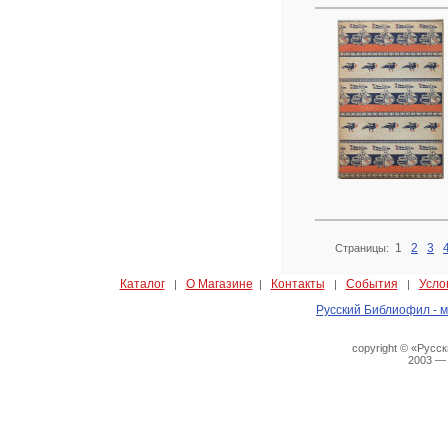
1
2
3
Страницы:
Каталог
О Магазине
Контакты
События
Усло
|
|
|
|
Русский Библиофил - м
copyright © «Русс
2003 —