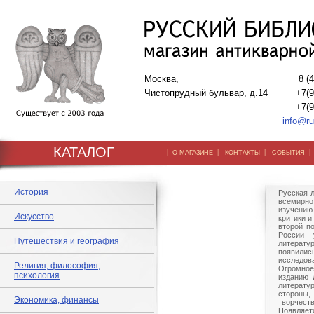
Москва,
8 (
Чистопрудный бульвар, д.14
+7(9
+7(9
info@ru
КАТАЛОГ
|
|
|
О МАГАЗИНЕ
КОНТАКТЫ
СОБЫТИЯ
История
Русская 
всемир
изучени
Искусство
критики и
второй п
России 
Путешествия и география
литерату
появи
исследо
Религия, философия,
Огромн
психология
изданию 
литерат
стороны
Экономика, финансы
творчест
Появляет