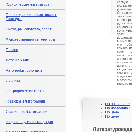
устную
Юридическая литература
фольк
развив
Создавал
Правоохранительные органы.
тематики
Разведка
в которы
русской и
социал
Охота, рыболовство, спорт
политиче
трети 
исследо
Художественная литература
внимание
его об
языковы
Поэзия
ярко пр
писателе
дореволю
Детские книги
надежный
литерату
вход
Автографы, рукописи
«Лите
представ
в развити
Иудаика
науки о н
Географические карты
Гравюры и литографии
По названию ↑
По названию ↓
Старинные фотографии
По цене ↑
По цене ↓
Издания русской эмиграции
Литературовед