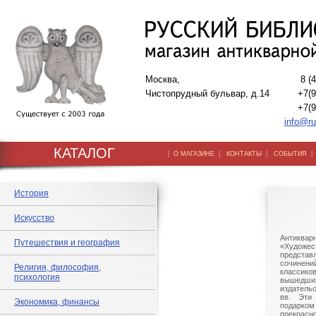
Москва,
8 (
Чистопрудный бульвар, д.14
+7(9
+7(9
info@ru
КАТАЛОГ
|
|
|
О МАГАЗИНЕ
КОНТАКТЫ
СОБЫТИЯ
История
Искусство
Антикв
Путешествия и география
«Худож
предста
сочинен
Религия, философия,
классик
психология
вышедш
издательс
вв. Эти
Экономика, финансы
подарк
прекрасн