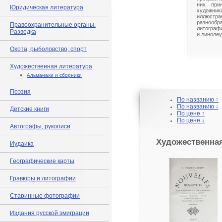
них при
Юридическая литература
художн
иллюс
разнооб
Правоохранительные органы.
литограф
Разведка
и линолеу
Охота, рыболовство, спорт
Художественная литература
♦
Альманахи и сборники
Поэзия
По названию ↑
По названию ↓
Детские книги
По цене ↑
По цене ↓
Автографы, рукописи
Художественная
Иудаика
Географические карты
Гравюры и литографии
Старинные фотографии
Издания русской эмиграции