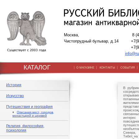
Москва,
8 (
Чистопрудный бульвар, д.14
+7(9
+7(9
info@ru
КАТАЛОГ
|
|
|
О МАГАЗИНЕ
КОНТАКТЫ
СОБЫТИЯ
История
В рубрик
сосредо
открываю
Искусство
потаенны
жителям
Путешествия и география
представ
происхож
♦
Описания мест, городов,
связанн
монастырей и церквей
интерес
повсед
путешес
Религия, философия,
необъятн
психология
Севера,
Тибет, на