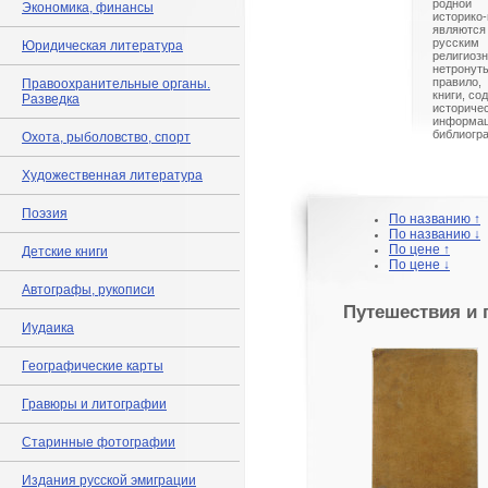
родной
Экономика, финансы
историко
являются
русски
Юридическая литература
религио
нетрону
правило,
Правоохранительные органы.
книги, со
Разведка
истори
информа
библиогр
Охота, рыболовство, спорт
Художественная литература
Поэзия
По названию ↑
По названию ↓
По цене ↑
Детские книги
По цене ↓
Автографы, рукописи
Путешествия и 
Иудаика
Географические карты
Гравюры и литографии
Старинные фотографии
Издания русской эмиграции