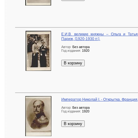
Е.И.В. великие княжны – Ольга и Татья
Париж, [1920-1930 гг.].
Автор:
Без автора
Год издания:
1920
В корзину
Император Николай I. - Открытка. Франция, [
Автор:
Без автора
Год издания:
1920
В корзину