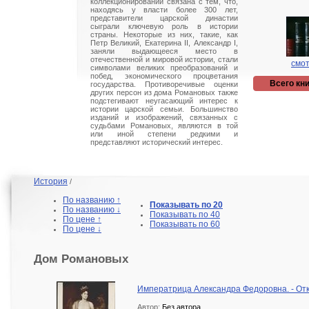
коллекционировании связана с тем, что,
находясь у власти более 300 лет,
представители царской династии
сыграли ключевую роль в истории
страны. Некоторые из них, такие, как
Петр Великий, Екатерина II, Александр I,
заняли выдающееся место в
отечественной и мировой истории, стали
смот
символами великих преобразований и
побед, экономического процветания
Всего кни
государства. Противоречивые оценки
других персон из дома Романовых также
подстегивают неугасающий интерес к
истории царской семьи. Большинство
изданий и изображений, связанных с
судьбами Романовых, являются в той
или иной степени редкими и
представляют исторический интерес.
История
/
По названию ↑
Показывать по 20
По названию ↓
Показывать по 40
По цене ↑
Показывать по 60
По цене ↓
Дом Романовых
Императрица Александра Федоровна. - Откры
Автор:
Без автора