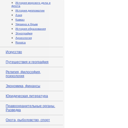
♦
История морского дела и
флота
♦
История дипломатии
♦
Азия
♦
Кавказ
♦
Украина и Крым
♦
История образования
♦
Этнография
♦
Археология
♦
Rossica
Искусство
Путешествия и география
Религия, философия,
психология
Экономика, финансы
Юридическая литература
Правоохранительные органы.
Разведка
Охота, рыболовство, спорт