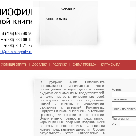
КОРЗИНА
Корзина пуста
8 (495) 625-90-90
+7(903) 723-69-19
+7(903) 721-71-77
o@rusbibliophile.ru
|
|
|
|
|
УСЛОВИЯ ОПЛАТЫ
ДОСТАВКА
ПОДПИСКА
СХЕМА ПРОЕЗДА
КАРТА САЙТА
В рубрике «Дом Романовых»
представлены антикварные книги,
посвященные истории царской семьи,
Автор:
судьбам ее знаменитых представителей,
а также портреты венценосных особ,
Название:
наследников русского престола, великих
князей и княгинь и изображения,
связанные с историей Романовых.
Поиск по описа
Портреты и виды выполнены в техниках
гравюры, литографии и фотографии.
Значительную ценность представляют
Год издания:
коронационные сборники, издававшиеся
от:
в связи с восшествием на престол
нового представителя династии. Особая
актуальность этого направления в