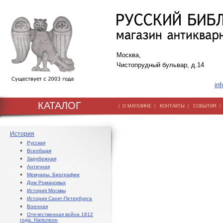
Москва,
Чистопрудный бульвар, д.14
inf
КАТАЛОГ
|
|
|
О МАГАЗИНЕ
КОНТАКТЫ
СОБЫТИЯ
История
♦
Русская
♦
Всеобщая
♦
Зарубежная
♦
Античная
♦
Мемуары. Биографии
♦
Дом Романовых
♦
История Москвы
♦
История Санкт-Петербурга
♦
Военная
♦
Отечественная война 1812
года. Наполеон