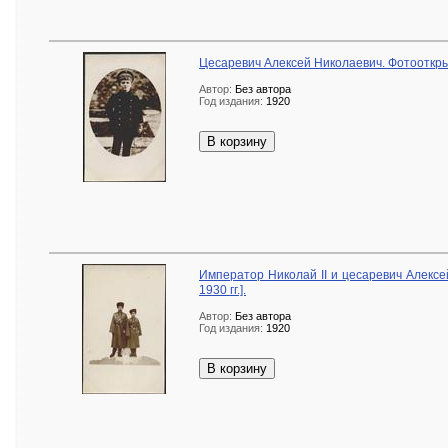
Цесаревич Алексей Николаевич. Фотооткрытк
Автор:
Без автора
Год издания:
1920
В корзину
Император Николай II и цесаревич Алексей
1930 гг.].
Автор:
Без автора
Год издания:
1920
В корзину