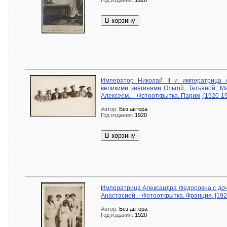
Год издания:
1920
В корзину
Император Николай II и императрица 
великими княгинями Ольгой, Татьяной, М
Алексеем. – Фотооткрытка. Париж, [1920-193
Автор:
Без автора
Год издания:
1920
В корзину
Императрица Александра Федоровна с доч
Анастасией. - Фотооткрытка. Франция, [1920
Автор:
Без автора
Год издания:
1920