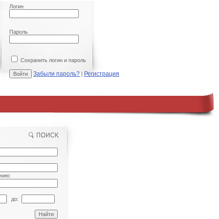
Логин
Пароль
Сохранить логин и пароль
Забыли пароль?
Регистрация
|
нию:
до: