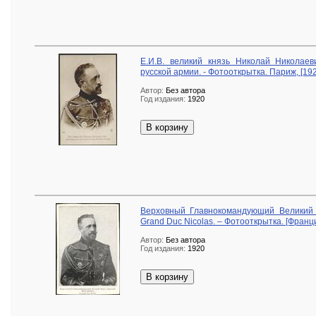
Е.И.В. великий князь Николай Николаев
русской армии. - Фотооткрытка. Париж, [1920
Автор:
Без автора
Год издания:
1920
В корзину
Верховный Главнокомандующий Великий 
Grand Duc Nicolas. – Фотооткрытка. [Франция
Автор:
Без автора
Год издания:
1920
В корзину