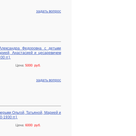
задать вопрос
Александра Федоровна с детьми
арией, Анастасией и цесаревичем
0 гг.].
Цена:
5000 руб.
задать вопрос
ерьми Ольгой, Татьяной, Марией и
-1930 гг.].
Цена:
6000 руб.