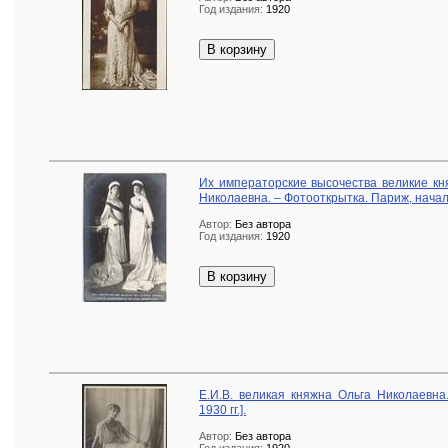
Год издания:
1920
В корзину
Их императорские высочества великие кн
Николаевна. – Фотооткрытка. Париж, начал
Автор:
Без автора
Год издания:
1920
В корзину
Е.И.В. великая княжна Ольга Николаевна.
1930 гг.].
Автор:
Без автора