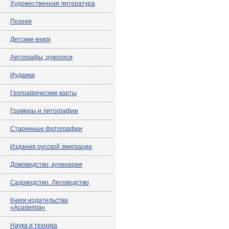
Художественная литература
Поэзия
Детские книги
Автографы, рукописи
Иудаика
Географические карты
Гравюры и литографии
Старинные фотографии
Издания русской эмиграции
Домоводство, кулинария
Садоводство. Лесоводство
Книги издательства
«Academia»
Наука и техника