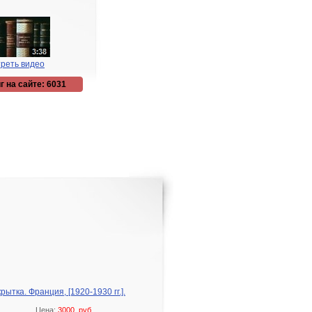
реть видео
г на сайте: 6031
тка. Франция, [1920-1930 гг.].
Цена:
3000 руб.