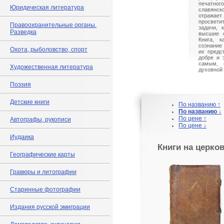
печатн
Юридическая литература
славянск
отражает
просвет
Правоохранительные органы.
задачи, 
Разведка
высшие с
Книга, к
сознание
Охота, рыболовство, спорт
их предс
добре и 
самым, 
Художественная литература
духовной 
Поэзия
Детские книги
По названию ↑
По названию ↓
По цене ↑
Автографы, рукописи
По цене ↓
Иудаика
Книги на церко
Географические карты
Гравюры и литографии
Старинные фотографии
Издания русской эмиграции