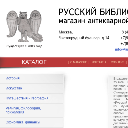
Москва,
8 (
Чистопрудный бульвар, д.14
+7(9
+7(9
info@ru
КАТАЛОГ
|
|
|
О МАГАЗИНЕ
КОНТАКТЫ
СОБЫТИЯ
История
В раздел 
языке» 
начиная с
Искусство
веков и 
Синод
старообр
Путешествия и география
века. М
«Русский
из луч
Религия, философия,
украинск
психология
особый
предста
культурн
Экономика, финансы
достат
реперт